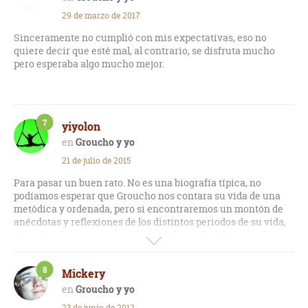
29 de marzo de 2017
Sinceramente no cumplió con mis expectativas, eso no
quiere decir que esté mal, al contrario, se disfruta mucho
pero esperaba algo mucho mejor.
7
yiyolon
Groucho y yo
21 de julio de 2015
Para pasar un buen rato. No es una biografía típica, no
podíamos esperar que Groucho nos contara su vida de una
metódica y ordenada, pero si encontraremos un montón de
anécdotas y reflexiones de los distintos periodos de su vida,
de su familia y otros personajes, del mundo del cine y el
teatro, y de la sociedad que le tocó vivir, con episodios tan
conocidos como la ley seca en los Estados Unidos o el crack
8
Mickery
de la bolsa. Siempre con un humor inteligente, con una
ironía mordaz que caracteriza todo el libro.
Groucho y yo
23 de junio de 2012