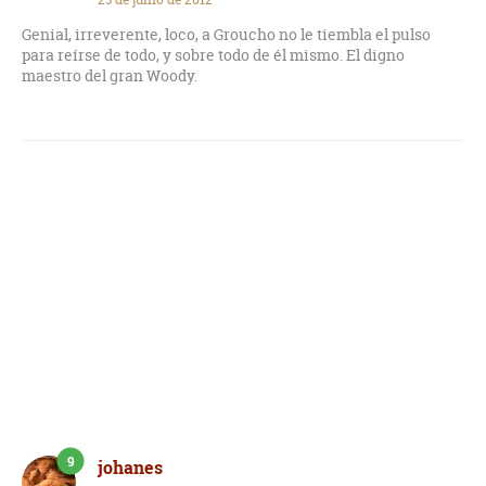
Pero pasemos página, porque como nos dice el propio
Groucho el hecho de escribir requiere pensar, y pensar es la
Genial, irreverente, loco, a Groucho no le tiembla el pulso
forma más desagradable de pasar el día.
para reírse de todo, y sobre todo de él mismo. El digno
maestro del gran Woody.
9
johanes