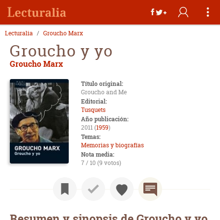
Lecturalia
Groucho Marx
Groucho y yo
Groucho Marx
Título original:
Groucho and Me
Editorial:
Tusquets
Año publicación:
2011 (
1959
)
Temas:
Memorias y biografías
Nota media:
7 / 10 (9 votos)
Resumen y sinopsis de Groucho y yo