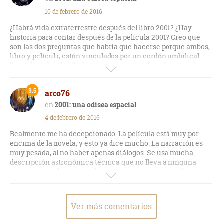
10 de febrero de 2016
¿Habrá vida extraterrestre después del libro 2001? ¿Hay
historia para contar después de la película 2001? Creo que
son las dos preguntas que habría que hacerse porque ambos,
libro y película, están vinculados por un cordón umbilical
llamado Kubrick- Clarke. Porque primero fue el guión y luego
el libro. O los libros de la saga 2001. Que son cuatro en total.
Parece que Artur tenía tela para contar después de colaborar
3.5
arco76
en el guión. Y aquí si, el orden de los factores altera el
producto. Porque al revés de lo habitual, es el guión de una
2001: una odisea espacial
película que genera la novela de ciencia ficción que mas allá
4 de febrero de 2016
de sus altibajos, es altamente recomendable leer para
terminar de entender una críptica película con un final
Realmente me ha decepcionado. La película está muy por
abierto puesto que la novela es detallista y explícita. Si sos
encima de la novela, y esto ya dice mucho. La narración es
fan de la ciencia ficción y ya viste la película y te gusto, no se
muy pesada, al no haber apenas diálogos. Se usa mucha
puede dejar de leer la novela.
descripción astronómica técnica que no lleva a ninguna
parte. Y por si fuera poco, lo más interesante, que es la
interacción del superordenador HAL con los protagonistas,
apenas resultan ser unas cuantas páginas. Se le podía haber
sacado más partido a este hecho, que en la película sí está
Ver más comentarios
tratado debidamente. Lo pude terminar a duras penas.