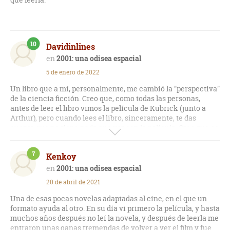
10
Davidinlines
2001: una odisea espacial
5 de enero de 2022
Un libro que a mí, personalmente, me cambió la "perspectiva"
de la ciencia ficción. Creo que, como todas las personas,
antes de leer el libro vimos la película de Kubrick (junto a
Arthur), pero cuando lees el libro, sinceramente, te das
cuenta que no tiene nada que ver con la película. Creo que es
el mejor libro que me he leído en toda mi vida.
7
Kenkoy
2001: una odisea espacial
20 de abril de 2021
Una de esas pocas novelas adaptadas al cine, en el que un
formato ayuda al otro. En su día vi primero la película, y hasta
muchos años después no leí la novela, y después de leerla me
entraron unas ganas tremendas de volver a ver el film y fue