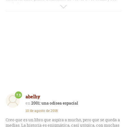
un disfrute.
Una de esas novelas de ciencia ficción que hay que leerse si
te gusta el género.
7.5
abelhy
2001: una odisea espacial
10 de agosto de 2018
Creo que es un libro que aspira a mucho, pero que se queda a
medias. La historia es enigmática, casi utópica, con muchas