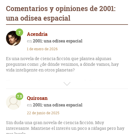
Comentarios y opiniones de 2001:
una odisea espacial
7
Acendria
2001: una odisea espacial
1 de enero de 2026
Es una novela de ciencia ficción que plantea algunas
preguntas como: ¿de dónde venimos, a dónde vamos, hay
vida inteligente en otros planetas?
El autor aprovecha sus conocimientos de física y astronomía
para darle mayor verosimilitud a su obra de ficción.
7.5
Quirosan
Es un viaje fascinante desde el origen del hombre hasta su
final; partiendo del pequeño planeta Tierra hasta alcanzar los
2001: una odisea espacial
confines del universo atravesando millones de estrellas,
22 de junio de 2025
planetas y satélites.
Sin duda una gran novela de ciencia ficción. Muy
interesante. Mantiene el interés un poco a ráfagas pero hay
que leerla.