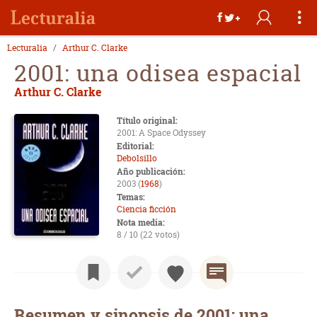
Lecturalia
Arthur C. Clarke
2001: una odisea espacial
Arthur C. Clarke
Título original:
2001: A Space Odyssey
Editorial:
Debolsillo
Año publicación:
2003 (
1968
)
Temas:
Ciencia ficción
Nota media:
8 / 10 (22 votos)
Resumen y sinopsis de 2001: una