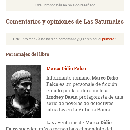
Este libro todavía no ha sido reseñado
Comentarios y opiniones de Las Saturnales
Este libro todavía no ha sido comentado ¿Quieres ser el
primero
?
Personajes del libro
Marco Didio Falco
Informante romano,
Marco Didio
Falco
es un personaje de ficción
creado por la autora inglesa
Lindsey Davis
, protagonista de una
serie de novelas de detectives
situadas en la Antigua Roma.
Las aventuras de
Marco Didio
Falco
suceden más o menos bajo el mandato del