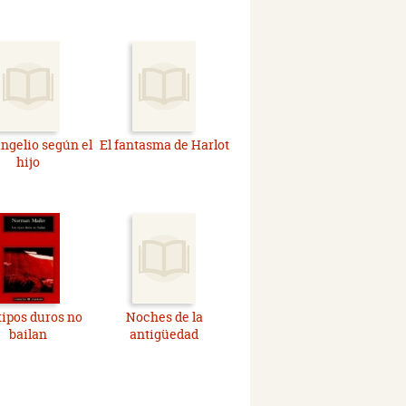
angelio según el
El fantasma de Harlot
hijo
tipos duros no
Noches de la
bailan
antigüedad