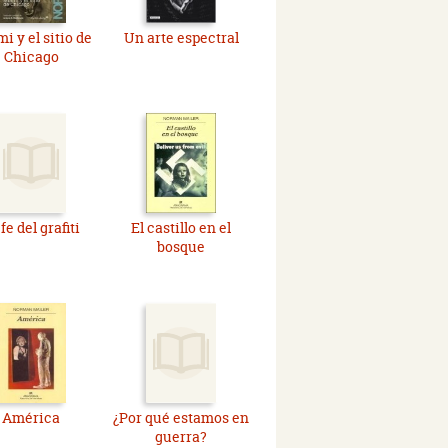
i y el sitio de
Un arte espectral
Chicago
fe del grafiti
El castillo en el
bosque
América
¿Por qué estamos en
guerra?