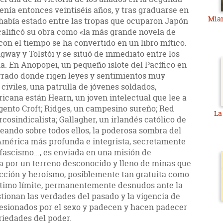
nía entonces veintiséis años, y tras graduarse en
Miam
o había estado entre las tropas que ocuparon Japón
 calificó su obra como «la más grande novela de
 con el tiempo se ha convertido en un libro mítico.
ay y Tolstói y se situó de inmediato entre los
a. En Anopopei, un pequeño islote del Pacífico en
rrado donde rigen leyes y sentimientos muy
 civiles, una patrulla de jóvenes soldados,
cana están Hearn, un joven intelectual que lee a
argento Croft; Ridges, un campesino sureño; Red
La 
osindicalista; Gallagher, un irlandés católico de
aneando sobre todos ellos, la poderosa sombra del
América más profunda e integrista, secretamente
fascismo..., es enviada en una misión de
 por un terreno desconocido y lleno de minas que
cción y heroísmo, posiblemente tan gratuita como
ltimo límite, permanentemente desnudos ante la
tionan las verdades del pasado y la vigencia de
sesionados por el sexo y padecen y hacen padecer
ariedades del poder.