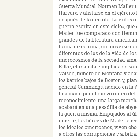
Guerra Mundial. Norman Mailer te
Harvard y alistarse en el ejércit
después de la derrota. La crítica
guerra escrita en este siglo», que
Mailer fue comparado con Hemingw
grandes de la literatura american
forma de ocarina, un universo ce
diferentes de los de la vida de los
microcosmos de la sociedad ameri
Rilke; el realista e implacable s
Valsen, minero de Montana y anarc
los barrios bajos de Boston y, pl
general Cummings, nacido en la 
fascinado por el nuevo orden del 
reconocimiento, una larga marcha
acabará en una pesadilla de abye
la guerra misma. Empujados al ú
muerte, los héroes de Mailer cues
los ideales americanos, viven ob
a otros las corrupciones y arbitr