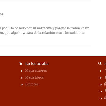
tos
n poquito pesado por su narrativa y porque la trama va un
, que algo hay, trata de la relación entre los soldados.
En lecturalia
Mapa autores
Mapa libros
Editores