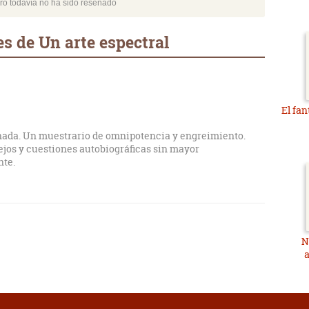
bro todavía no ha sido reseñado
s de Un arte espectral
El fa
ada. Un muestrario de omnipotencia y engreimiento.
jos y cuestiones autobiográficas sin mayor
nte.
N