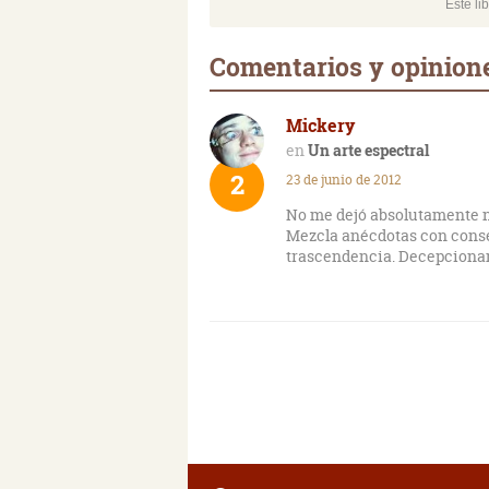
Este li
Comentarios y opinione
Mickery
Un arte espectral
2
23 de junio de 2012
No me dejó absolutamente n
Mezcla anécdotas con conse
trascendencia. Decepciona