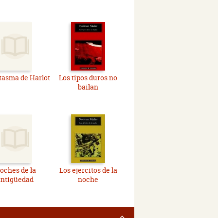
ntasma de Harlot
Los tipos duros no
bailan
oches de la
Los ejercitos de la
antigüedad
noche