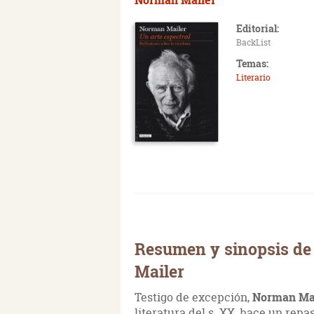
Editorial:
BackList
Temas:
Literario
Resumen y sinopsis de
Mailer
Testigo de excepción,
Norman Ma
literatura del s. XX, hace un repa