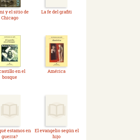
i y el sitio de
La fe del grafiti
Chicago
castillo en el
América
bosque
qué estamos en
El evangelio según el
guerra?
hijo