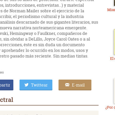
os, introducciones, entrevistas…) y material
Miam
s de Norman Mailer sobre el ejercicio de la
scribir, el periodismo cultural y la industria
análisis descarnado de sus gigantes literarios, sus
a nueva narrativa norteamericana emergente.
ievski, Hemingway o Faulkner, compañeros de
sin olvidar a DeLillo, Joyce Carol Oates o a al
orrecciones, éste es sin duda un documento
aprehender lo ocurrido en los modos, usos y
estro pasado más reciente. Sin medias tintas.
El 
lau
artir
Twittear
E-mail
ctral
¿Por 