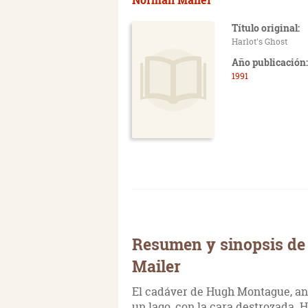
Título original:
Harlot's Ghost
Año publicación:
1991
Resumen y sinopsis de
Mailer
El cadáver de Hugh Montague, anti
un lago, con la cara destrozada. H