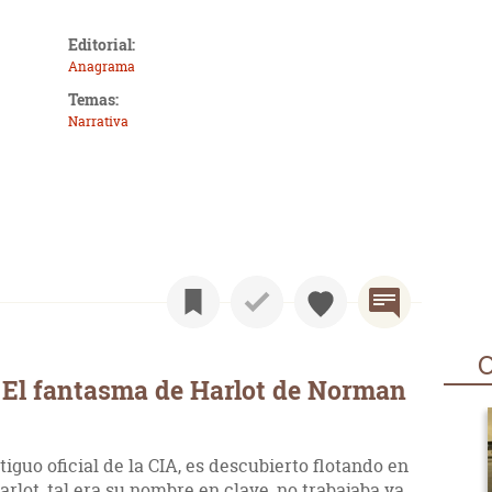
Editorial:
Anagrama
Temas:
Narrativa
O
 El fantasma de Harlot de Norman
guo oficial de la CIA, es descubierto flotando en
arlot, tal era su nombre en clave, no trabajaba ya