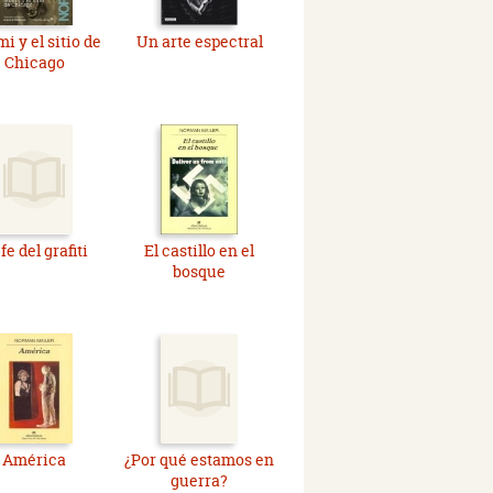
i y el sitio de
Un arte espectral
Chicago
fe del grafiti
El castillo en el
bosque
América
¿Por qué estamos en
guerra?