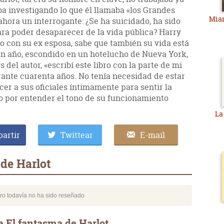
ba investigando lo que él llamaba «los Grandes
Miam
hora un interrogante: ¿Se ha suicidado, ha sido
ara poder desaparecer de la vida pública? Harry
o con su ex esposa, sabe que también su vida está
 un año, escondido en un hotelucho de Nueva York,
del autor, «escribí este libro con la parte de mi
rante cuarenta años. No tenía necesidad de estar
cer a sus oficiales íntimamente para sentir la
o por entender el tono de su funcionamiento
La 
artir
Twittear
E-mail
de Harlot
bro todavía no ha sido reseñado
e El fantasma de Harlot