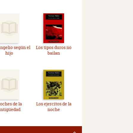
angelio según el
Los tipos duros no
hijo
bailan
oches de la
Los ejercitos de la
antigüedad
noche