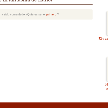
o ha sido comentado ¿Quieres ser el
primero
?
El ev
N