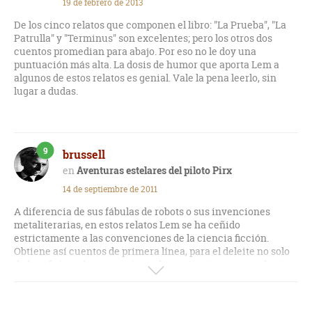
19 de febrero de 2013
De los cinco relatos que componen el libro: "La Prueba", "La
Patrulla" y "Terminus" son excelentes; pero los otros dos
cuentos promedian para abajo. Por eso no le doy una
puntuación más alta. La dosis de humor que aporta Lem a
algunos de estos relatos es genial. Vale la pena leerlo, sin
lugar a dudas.
9
brussell
Aventuras estelares del piloto Pirx
14 de septiembre de 2011
A diferencia de sus fábulas de robots o sus invenciones
metaliterarias, en estos relatos Lem se ha ceñido
estrictamente a las convenciones de la ciencia ficción.
Obtiene así cuentos de primera línea, para el deleite no solo
de los aficionados a ese género literario, sino para cualquier
lector que disfrute de los cuentos bien contados.