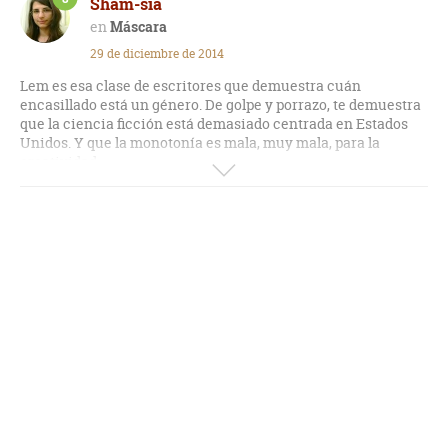
Sham-sia
Máscara
29 de diciembre de 2014
Lem es esa clase de escritores que demuestra cuán
encasillado está un género. De golpe y porrazo, te demuestra
que la ciencia ficción está demasiado centrada en Estados
Unidos. Y que la monotonía es mala, muy mala, para la
creatividad.
Los cuentos reunidos en este libro tienen algo en común:
variedad. "La invasión de Aldebarán" fue mi favorito, por
lejos, aunque todos tienen esa forma rara que tiene Lem de
ver, no el mundo, sino de ver, así de simple. Hubo un par de
cuentos que se me hicieron pesados, debo confesar, pero el
conjunto final es muy bueno. No sólo por el contenido en sí,
sino porque muestra cómo evolucionó Lem a través de los
años. Formas de vida extraterrestre, extraños objetos que
can del cielo, cortesanas que son más que simples
cortesanas al servicio del rey, una exploración para saber
cuántas posibilidades hay de conquistar la Tierra...
Es un libro para quienes gusten de cuentos algo raros, la