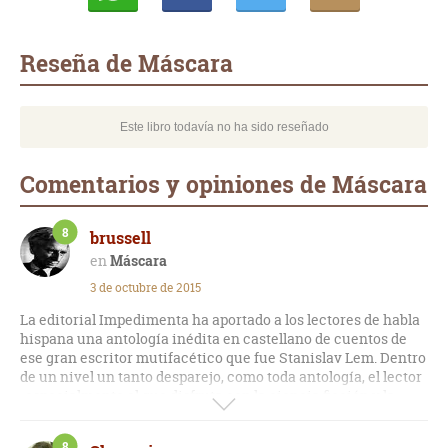
Whatsapp
Compartir
Twittear
E-
mail
Reseña de Máscara
Este libro todavía no ha sido reseñado
Comentarios y opiniones de Máscara
8
brussell
Máscara
3 de octubre de 2015
La editorial Impedimenta ha aportado a los lectores de habla
hispana una antología inédita en castellano de cuentos de
ese gran escritor mutifacético que fue Stanislav Lem. Dentro
de un nivel un tanto desparejo, como toda antología, el lector
-especialmente el que disfruta con la ciencia ficción y la
fantasía- puede encontrar pequeñas joyas como "El diario" o
"El acertijo".
8