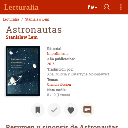
Lecturalia
Stanislaw Lem
Astronautas
Stanislaw Lem
Editorial:
Impedimenta
Año publicación:
2016
Traducción por:
Abel Murcia y Katarzyna Moloniewicz
Temas:
Ciencia ficción
Nota media:
8 / 10 (1 votos)
Resumen y sinopsis de Astronautas