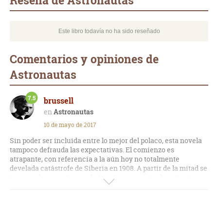
Reseña de Astronautas
Este libro todavía no ha sido reseñado
Comentarios y opiniones de
Astronautas
7.5
brussell
Astronautas
10 de mayo de 2017
Sin poder ser incluida entre lo mejor del polaco, esta novela
tampoco defrauda las expectativas. El comienzo es
atrapante, con referencia a la aún hoy no totalmente
develada catástrofe de Siberia en 1908. A partir de la mitad se
torna cada vez más pesada (con innecesarias descripciones
que hasta dificultan la lectura) para levantar vuelo hacia el
final.