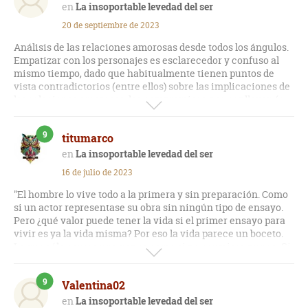
Al final del libro, me ha parecido que no estuve preparada
La insoportable levedad del ser
para empezar a leerlo como debía, o que no estaba en el
20 de septiembre de 2023
momento vital o el estado mental necesario para hacerlo. Ha
dejado poso y, sobre todo, me ha dejado la necesidad de
Análisis de las relaciones amorosas desde todos los ángulos.
releerlo para poder mirarlo con otros ojos.
Empatizar con los personajes es esclarecedor y confuso al
mismo tiempo, dado que habitualmente tienen puntos de
Creo que es un libro que hay que examinar con la mente
vista contradictorios (entre ellos) sobre las implicaciones de
abierta y que, más que buscar lugares comunes, hay que
las relaciones amorosas, los compromisos que conllevan (o
dejarse sorprender por el peculiar estilo del autor.
no), la libertad, la sinceridad, la manipulación... A medida que
avanza el relato se modifican y traspasan las simpatías que
9
Lo recomendaría, pero con esas matizaciones; sobre todo,
titumarco
puedas tener hacia los distintos personajes.
para que quien lo lea sepa cómo afrontar la lectura y qué
La insoportable levedad del ser
esperar de la misma.
16 de julio de 2023
"El hombre lo vive todo a la primera y sin preparación. Como
si un actor representase su obra sin ningún tipo de ensayo.
Pero ¿qué valor puede tener la vida si el primer ensayo para
vivir es ya la vida misma? Por eso la vida parece un boceto.
Lo que sólo ocurre una vez es como si no ocurriera nunca. Si
el hombre sólo puede vivir una vida es como si no viviera en
absoluto."
9
Valentina02
Obra emblemática de Milan Kundera, retrata los avatares
La insoportable levedad del ser