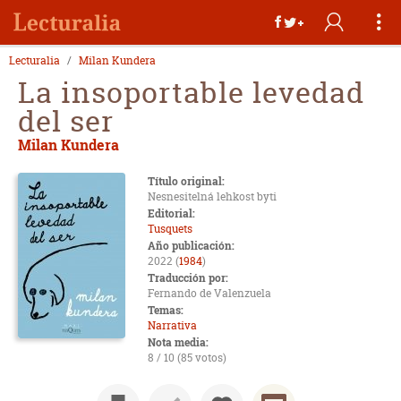
Lecturalia
Milan Kundera
La insoportable levedad
del ser
Milan Kundera
Título original:
Nesnesitelná lehkost byti
Editorial:
Tusquets
Año publicación:
2022 (
1984
)
Traducción por:
Fernando de Valenzuela
Temas:
Narrativa
Nota media:
8 / 10 (85 votos)