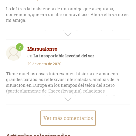
"eterno retorno" nietzschiano: la repetición de los instantes
Lo leí tras la insistencia de una amiga que aseguraba,
de nuestras vidas, como la de los personajes de la novela,
convencida, que era un libro maravilloso. Ahora ella ya no es
vistas desde una cierta dualidad entre peso y levedad, que
mi amiga.
conllevaría a elegir la que mejor encaje en la existencia del
ser y su devenir.
Bromas aparte, me ha costado mucho terminarlo. La lectura
se me hizo pesada, y la historia también. No solo, a mi juicio,
Libro de profundas reflexiones, inscribió al gran escritor
no ocurre nada interesante, sino que los personajes son
checo dentro de la cumbre de las letras modernas.
7
Marsualonso
vulgares y también la filosofía que predica.
La insoportable levedad del ser
29 de enero de 2020
Tiene muchas cosas interesantes: historia de amor con
grandes parábolas reflexivas intercaladas, análisis de la
situación en Europa en los tiempos del telón del acero
(particularmente de Checoslovaquia), relaciones
interpersonales... si bien creo que la novela es, toda ella, un
tanto pretenciosa y efectista, pues su desarrollo no es tan
profundo como el bueno de Kundera nos intenta hacer creer.
Ver más comentarios