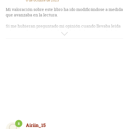
6 de octubre de 2023
Mi valoración sobre este libro ha ido modificándose a medida
que avanzaba en la lectura.
Si me hubieran preguntado mi opinión cuando llevaba leída
solamente la primera mitad, le habría dado un seis y habría
dicho que los personajes están construidos de una manera
en cierto modo impersonal, que te impide conectar con ellos
o entenderlos, y más aún, sentir lo que ellos sienten. Durante
la lectura de la primera mitad del libro, en fin, sentía que lo
estaba dejando atrás sin que imprimiera huella alguna en mí.
Si me hubieran preguntado mi opinión durante la lectura de
la segunda mitad del libro, le habría dado un nueve y habría
aclarado que, aunque los personajes siguen sin sentirse
totalmente cercanos, empiezan a tener algún sentido y a
tocar algunas teclas de mi conciencia o de mi corazón. Pero,
más allá de los personajes y de la historia, que discurre en
cierto modo accidentada, con idas y venidas y no
necesariamente estructurada en un orden cronológico, lo
cierto es que el autor incluye reflexiones tremendamente
valiosas.
8
Airiin_15