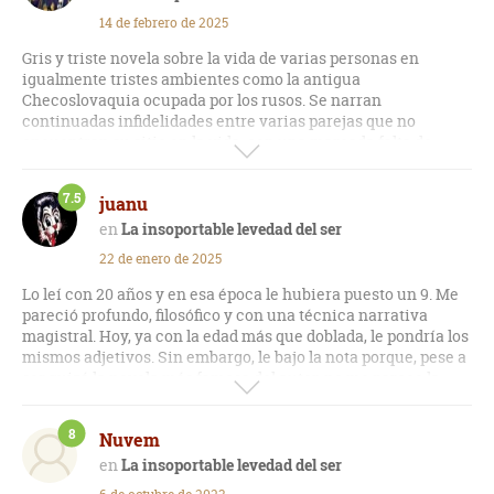
14 de febrero de 2025
Gris y triste novela sobre la vida de varias personas en
igualmente tristes ambientes como la antigua
Checoslovaquia ocupada por los rusos. Se narran
continuadas infidelidades entre varias parejas que no
encuentran su sitio en la vida, con una marcada falta de
conexión entre los personajes del libro y el lector. La idea
central sí logré entenderla: la vida humana es por definición
7.5
juanu
leve y ligera, con ansias de buscar un peso sólido que la
sujete a través de relaciones permanentes. Es lo único
La insoportable levedad del ser
salvable de esta historia, porque la anticipación del trágico
22 de enero de 2025
desenlace de los protagonistas por parte del escritor han
hecho que mi calificación se rebajara un poco más.
Lo leí con 20 años y en esa época le hubiera puesto un 9. Me
pareció profundo, filosófico y con una técnica narrativa
magistral. Hoy, ya con la edad más que doblada, le pondría los
mismos adjetivos. Sin embargo, le bajo la nota porque, pese a
ser quizá la novela más famosa del autor, no me parece la
mejor. Con 20 años fue la primera que leía de él, y quizá
muchas cosas se me escapaban por falta de madurez. Una
8
Nuvem
buena novela que puede servir como puerta de entrada a un
escritor maravilloso.
La insoportable levedad del ser