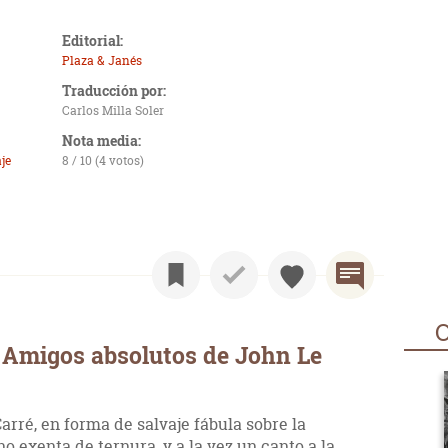
Editorial:
Plaza & Janés
Traducción por:
Carlos Milla Soler
Nota media:
je
8 / 10 (4 votos)
O
 Amigos absolutos de John Le
rré, en forma de salvaje fábula sobre la
no exenta de ternura, y a la vez un canto a la