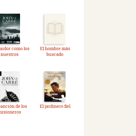
aidor como los
El hombre más
nuestros
buscado
canción de los
El jardinero fiel
misioneros