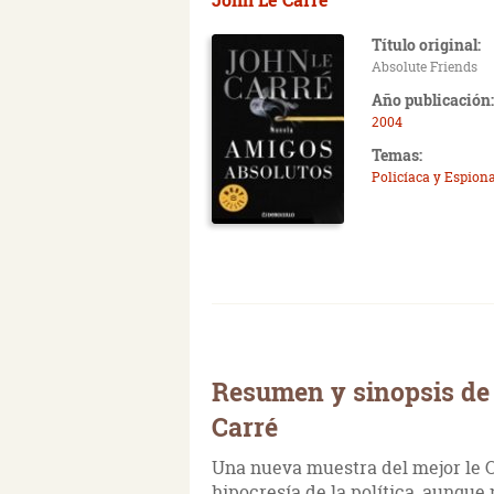
Título original:
Absolute Friends
Año publicación:
2004
Temas:
Policíaca y Espiona
Resumen y sinopsis de
Carré
Una nueva muestra del mejor le Ca
hipocresía de la política, aunque 