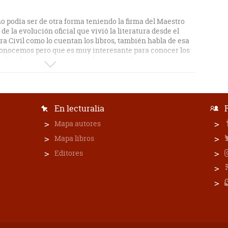
no podía ser de otra forma teniendo la firma del Maestro
 de la evolución oficial que vivió la literatura desde el
ra Civil como lo cuentan los libros, también habla de esa
 conocemos pero que es muy interesante para conocer los
chos de nuestras mejores obras como de nuestros más
llo desde la postura sabia, reflexiva y a veces amistosa,
ía de autores que trata en el libro, del autor.
En lecturalia
Mapa autores
Mapa libros
Editores