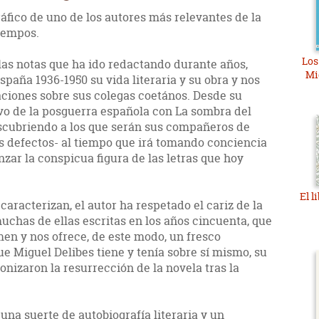
ráfico de uno de los autores más relevantes de la
tiempos.
Los
as notas que ha ido redactando durante años,
Mi
paña 1936-1950 su vida literaria y su obra y nos
aciones sobre sus colegas coetános. Desde su
vo de la posguerra española con La sombra del
descubriendo a los que serán sus compañeros de
sus defectos- al tiempo que irá tomando conciencia
nzar la conspicua figura de las letras que hoy
El l
 caracterizan, el autor ha respetado el cariz de la
uchas de ellas escritas en los años cincuenta, que
en y nos ofrece, de este modo, un fresco
ue Miguel Delibes tiene y tenía sobre sí mismo, su
gonizaron la resurrección de la novela tras la
una suerte de autobiografía literaria y un