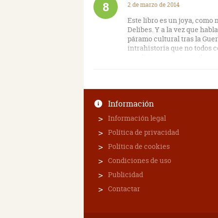
8
2 de marzo de 2014
Este libro es un joya, como 
Delibes. Y a la vez que habla
páramo cultural tras la Guer
intrahistoria que no todos
condicionantes tanto de mu
alabados novelistas, y todo e
puesto que conoció a la mayor
Altamente recomendable.
Información
Información legal
Política de privacidad
Política de cookies
Condiciones de uso
Publicidad
Contactar