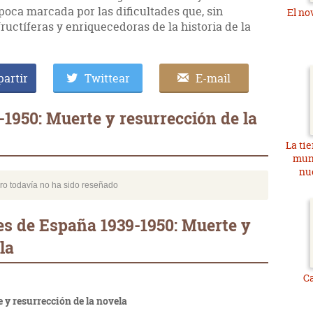
poca marcada por las dificultades que, sin
El nov
ructíferas y enriquecedoras de la historia de la
artir
Twittear
E-mail
1950: Muerte y resurrección de la
La tie
mun
nu
bro todavía no ha sido reseñado
s de España 1939-1950: Muerte y
la
Ca
 y resurrección de la novela