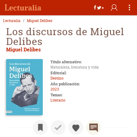
Lecturalia
Miguel Delibes
Los discursos de Miguel
Delibes
Miguel Delibes
Título alternativo:
Naturaleza, literatura y vida
Editorial:
Destino
Año publicación:
2023
Temas:
Literario