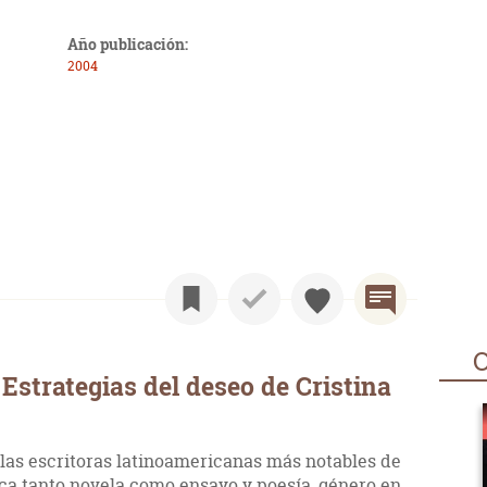
Año publicación:
2004
O
Estrategias del deseo de Cristina
 las escritoras latinoamericanas más notables de
rca tanto novela como ensayo y poesía, género en