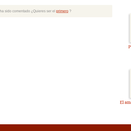
o ha sido comentado ¿Quieres ser el
primero
?
P
El am