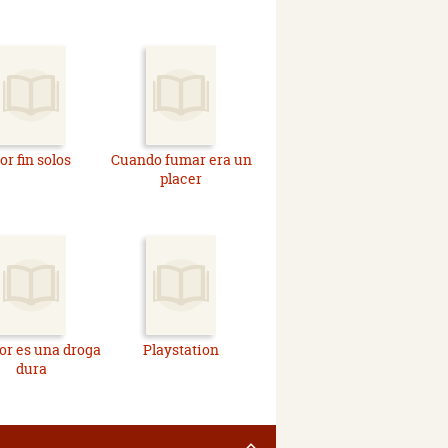
or fin solos
Cuando fumar era un
placer
or es una droga
Playstation
dura