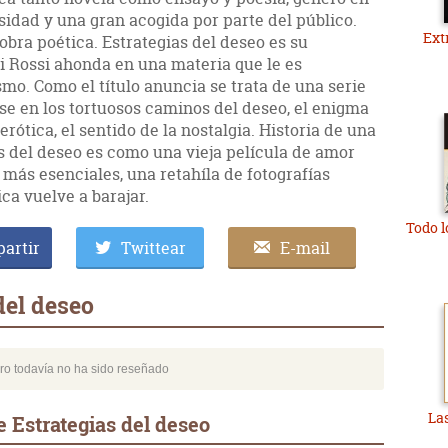
sidad y una gran acogida por parte del público.
Ext
bra poética. Estrategias del deseo es su
i Rossi ahonda en una materia que le es
smo. Como el título anuncia se trata de una serie
e en los tortuosos caminos del deseo, el enigma
erótica, el sentido de la nostalgia. Historia de una
s del deseo es como una vieja película de amor
ás esenciales, una retahíla de fotografías
a vuelve a barajar.
Todo l
artir
Twittear
E-mail
del deseo
bro todavía no ha sido reseñado
La
 Estrategias del deseo