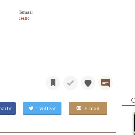
Temas:
Teatro
O
artir
Twittear
E-mail