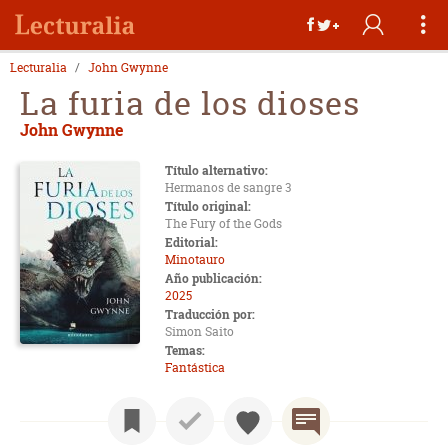
Lecturalia
John Gwynne
La furia de los dioses
John Gwynne
Título alternativo:
Hermanos de sangre 3
Título original:
The Fury of the Gods
Editorial:
Minotauro
Año publicación:
2025
Traducción por:
Simon Saito
Temas:
Fantástica