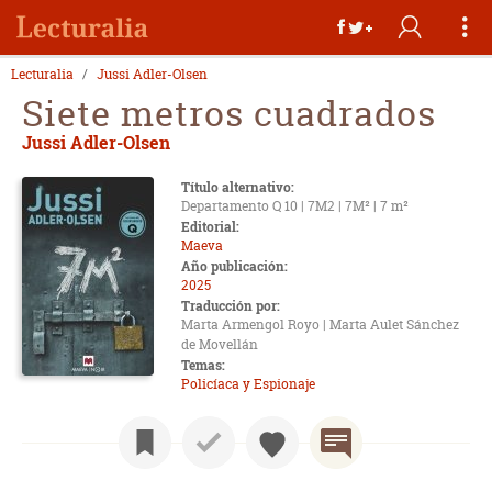
Lecturalia
Jussi Adler-Olsen
Siete metros cuadrados
Jussi Adler-Olsen
Título alternativo:
Departamento Q 10 | 7M2 | 7M² | 7 m²
Editorial:
Maeva
Año publicación:
2025
Traducción por:
Marta Armengol Royo | Marta Aulet Sánchez
de Movellán
Temas:
Policíaca y Espionaje