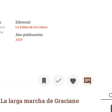
o:
Editorial:
 Los
La Esfera de los Libros
cha
Año publicación:
2020
O
 La larga marcha de Graciano