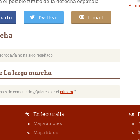
a el posible futuro de la derecha española.
El ho
artir
Twittear
E-mail
rcha
bro todavía no ha sido reseñado
e La larga marcha
o ha sido comentado ¿Quieres ser el
primero
?
En lecturalia
Mapa autores
Mapa libros