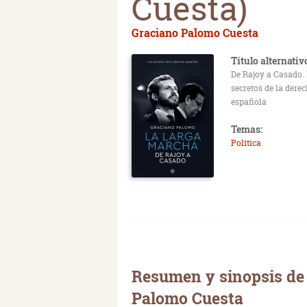
Cuesta)
Graciano Palomo Cuesta
Título alternativ
De Rajoy a Casado.
secretos de la dere
española
Temas:
Política
Resumen y sinopsis de
Palomo Cuesta