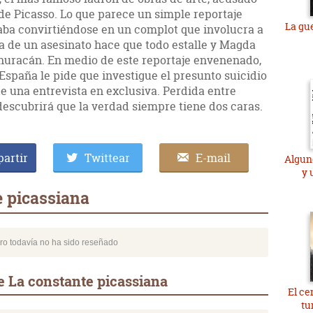
de Picasso. Lo que parece un simple reportaje
La gu
caba convirtiéndose en un complot que involucra a
a de un asesinato hace que todo estalle y Magda
l huracán. En medio de este reportaje envenenado,
España le pide que investigue el presunto suicidio
e una entrevista en exclusiva. Perdida entre
escubrirá que la verdad siempre tiene dos caras.
artir
Twittear
E-mail
Algun
y 
 picassiana
bro todavía no ha sido reseñado
e La constante picassiana
El ce
tu