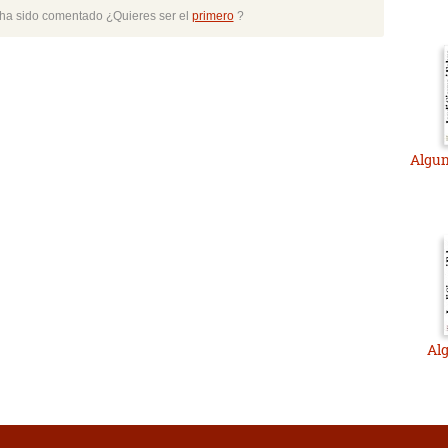
o ha sido comentado ¿Quieres ser el
primero
?
Algun
Alg