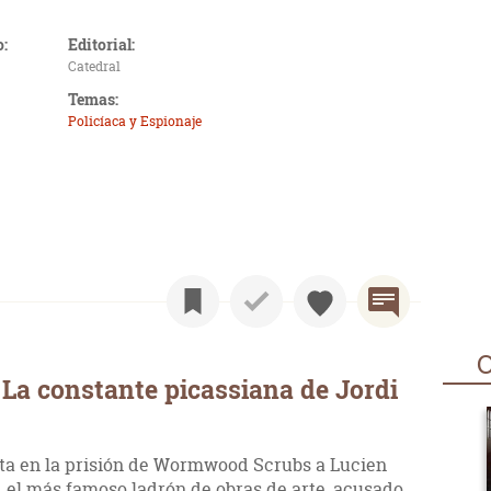
o:
Editorial:
Catedral
Temas:
Policíaca y Espionaje
O
La constante picassiana de Jordi
ta en la prisión de Wormwood Scrubs a Lucien
, el más famoso ladrón de obras de arte, acusado