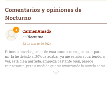
Comentarios y opiniones de
Nocturno
4
CarmenAmado
Nocturno
22 de marzo de 2024
Primera novela que leo de esta autora, creo que no es para
mí; la he dejado al 20% de acabar, ya me estaba aburriendo; a
ver, está bien narrada, empieza bastante bien, parece
interesante, pero a medida que va avanzando la novela se va
explayando en temas que no me interesan en absoluto, por
ejemplo, los alumnos del protagonista, dejando la historia
principal en stand-by, parece que la autora lo que quería era
rellenar cuantas más páginas mejor…