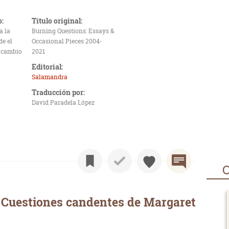
o:
Título original:
a la
Burning Questions: Essays &
de el
Occasional Pieces 2004-
 cambio
2021
Editorial:
Salamandra
Traducción por:
David Paradela López
O
 Cuestiones candentes de Margaret