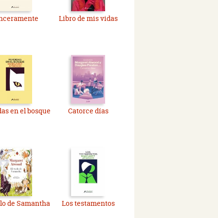
nceramente
Libro de mis vidas
as en el bosque
Catorce días
elo de Samantha
Los testamentos