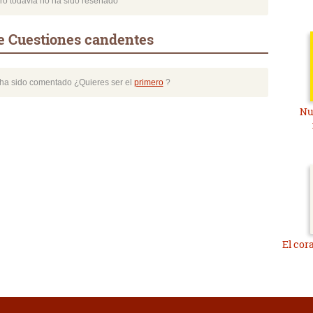
bro todavía no ha sido reseñado
e Cuestiones candentes
o ha sido comentado ¿Quieres ser el
primero
?
Nu
El cor