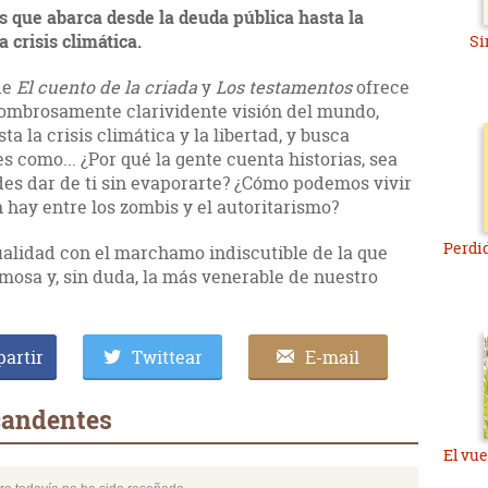
s que abarca desde la deuda pública hasta la
a crisis climática.
Si
de
El cuento de la criada
y
Los testamentos
ofrece
asombrosamente clarividente visión del mundo,
a la crisis climática y la libertad, y busca
 como... ¿Por qué la gente cuenta historias, sea
des dar de ti sin evaporarte? ¿Cómo podemos vivir
 hay entre los zombis y el autoritarismo?
Perdid
alidad con el marchamo indiscutible de la que
amosa y, sin duda, la más venerable de nuestro
artir
Twittear
E-mail
candentes
El vu