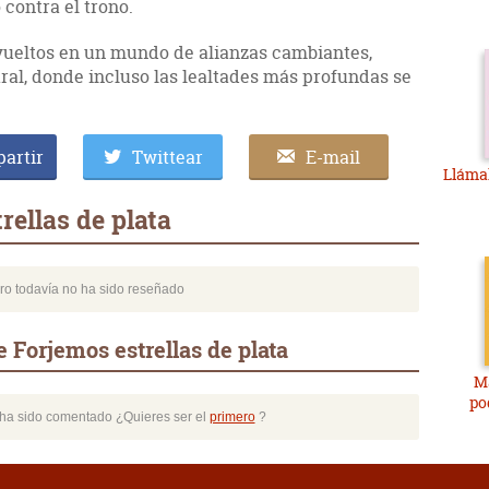
contra el trono.
nvueltos en un mundo de alianzas cambiantes,
tral, donde incluso las lealtades más profundas se
artir
Twittear
E-mail
Lláma
rellas de plata
bro todavía no ha sido reseñado
 Forjemos estrellas de plata
Má
po
o ha sido comentado ¿Quieres ser el
primero
?