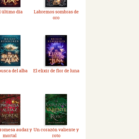
l último día
Labremos sombras de
oro
busca del alba
El elixir de flor de luna
romesa audaz y
Un corazón valiente y
mortal
roto