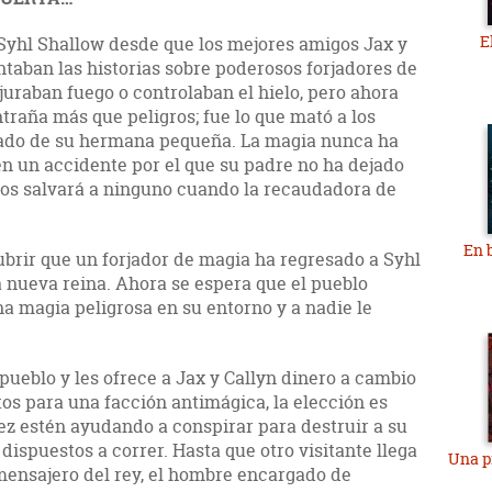
E
Syhl Shallow desde que los mejores amigos Jax y
taban las historias sobre poderosos forjadores de
uraban fuego o controlaban el hielo, pero ahora
traña más que peligros; fue lo que mató a los
idado de su hermana pequeña. La magia nunca ha
en un accidente por el que su padre no ha dejado
los salvará a ninguno cuando la recaudadora de
En 
ubrir que un forjador de magia ha regresado a Syhl
a nueva reina. Ahora se espera que el pueblo
a magia peligrosa en su entorno y a nadie le
ueblo y les ofrece a Jax y Callyn dinero a cambio
os para una facción antimágica, la elección es
vez estén ayudando a conspirar para destruir a su
dispuestos a correr. Hasta que otro visitante llega
Una p
 mensajero del rey, el hombre encargado de