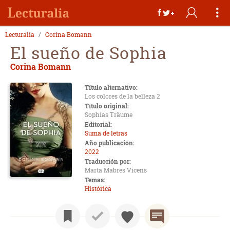
Lecturalia
Corina Bomann
El sueño de Sophia
Corina Bomann
Título alternativo:
Los colores de la belleza 2
Título original:
Sophias Träume
Editorial:
Suma de letras
Año publicación:
2022
Traducción por:
Marta Mabres Vicens
Temas:
Histórica