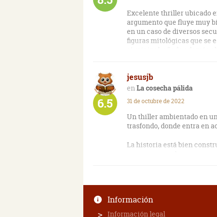
Excelente thriller ubicado e
argumento que fluye muy bi
en un caso de diversos secu
figuras mitológicas que se 
sí original, añade además e
lo cual hace más interesante
sino periodistas. La verdad 
jesusjb
más.
La cosecha pálida
6.5
31 de octubre de 2022
Un thiller ambientado en u
trasfondo, donde entra en ac
La historia está bien constr
poco apresurado.
Hay personajes a los que se
algo más de ellos.
Información
Información legal