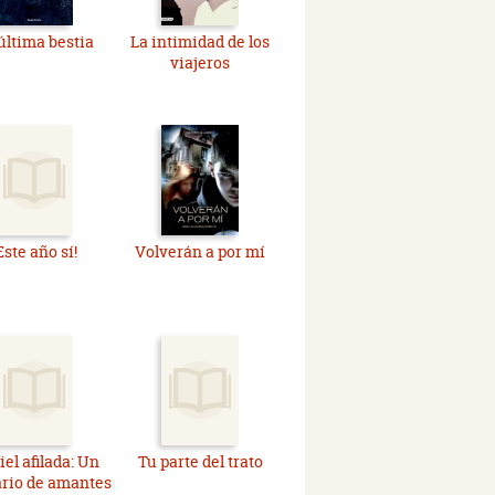
última bestia
La intimidad de los
viajeros
Este año sí!
Volverán a por mí
iel afilada: Un
Tu parte del trato
ario de amantes