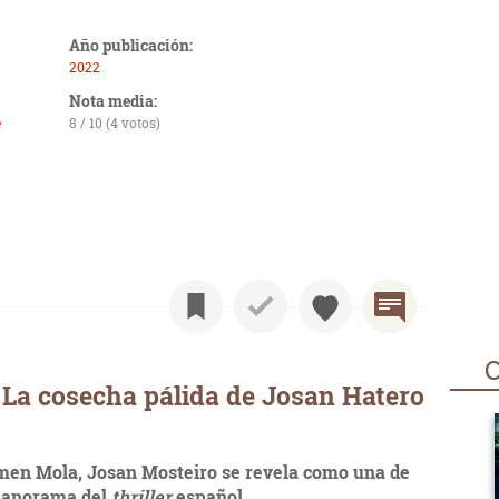
Año publicación:
2022
Nota media:
e
8 / 10 (4 votos)
O
La cosecha pálida de Josan Hatero
men Mola, Josan Mosteiro se revela como una de
 panorama del
thriller
español.