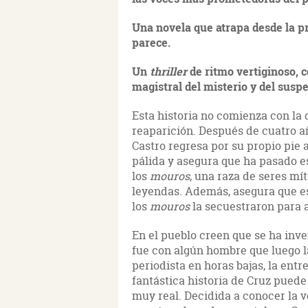
Una novela que atrapa desde la pr
parece.
Un
thriller
de ritmo vertiginoso, 
magistral del misterio y del susp
Esta historia no comienza con la 
reaparición. Después de cuatro añ
Castro regresa por su propio pie a
pálida y asegura que ha pasado es
los
mouros
, una raza de seres mí
leyendas. Además, asegura que es
los
mouros
la secuestraron para a
En el pueblo creen que se ha inv
fue con algún hombre que luego la
periodista en horas bajas, la ent
fantástica historia de Cruz pued
muy real. Decidida a conocer la 