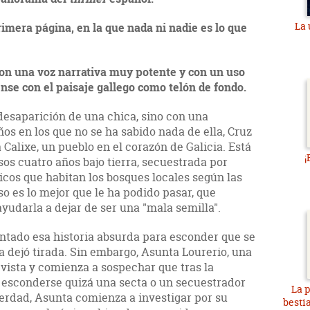
La 
imera página, en la que nada ni nadie es lo que
con una voz narrativa muy potente y con un uso
ense con el paisaje gallego como telón de fondo.
desaparición de una chica, sino con una
os en los que no se ha sabido nada de ella, Cruz
 Calixe, un pueblo en el corazón de Galicia. Está
¡
os cuatro años bajo tierra, secuestrada por
ticos que habitan los bosques locales según las
o es lo mejor que le ha podido pasar, que
yudarla a dejar de ser una "mala semilla".
entado esa historia absurda para esconder que se
 dejó tirada. Sin embargo, Asunta Lourerio, una
revista y comienza a sospechar que tras la
e esconderse quizá una secta o un secuestrador
La p
verdad, Asunta comienza a investigar por su
besti