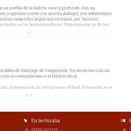
n un pueblo de la Galicia rural y profunda. Con un
en (capítulos cortos con mucho diálogo), nos adentramos
estros cometidos según sus víctimas, por "mouros",
esconden en los bosques gallegos. Esta premisa, ya de por
l retorno de los secuestrados tras permanecer encerrados,
 la obra. Los protagonistas principales no son policías,
es que es de aquellos libros que devoras con el fin de saber
na aldea de Santiago de Compostela. Un secuestro con un
ción el costumbrismo y el folclore local.
uida, manteniendo la intriga hasta el final. El desenlace un
 les puede sacar mucho jugo, veremos si el autor escribe
En lecturalia
Mapa autores