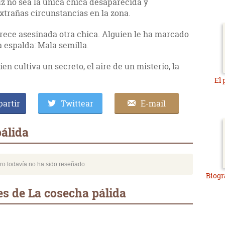
uz no sea la única chica desaparecida y
trañas circunstancias en la zona.
rece asesinada otra chica. Alguien le ha marcado
a espalda: Mala semilla.
ien cultiva un secreto, el aire de un misterio, la
El 
artir
Twittear
E-mail
álida
bro todavía no ha sido reseñado
Biogr
s de La cosecha pálida