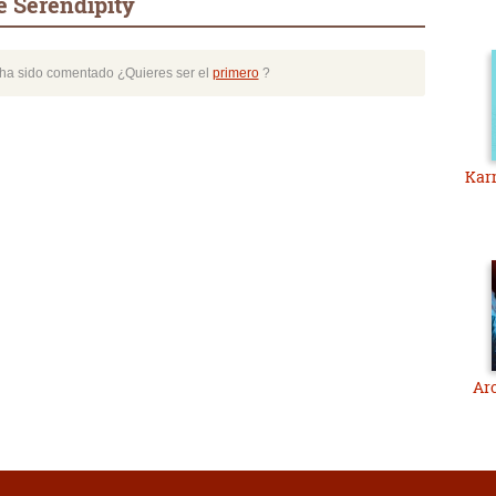
e Serendipity
o ha sido comentado ¿Quieres ser el
primero
?
Karm
Ar