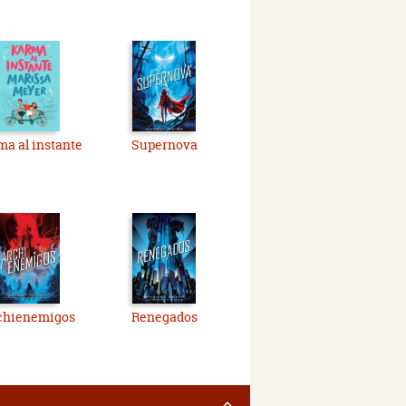
a al instante
Supernova
chienemigos
Renegados