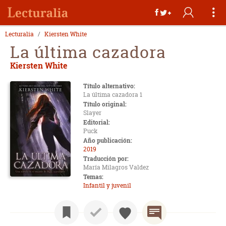
Lecturalia
Kiersten White
La última cazadora
Kiersten White
Título alternativo:
La última cazadora 1
Título original:
Slayer
Editorial:
Puck
Año publicación:
2019
Traducción por:
María Milagros Valdez
Temas:
Infantil y juvenil