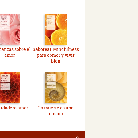
anzas sobre el
Saborear. Mindfulness
amor
para comer y vivir
bien
erdadero amor
La muerte es una
ilusión