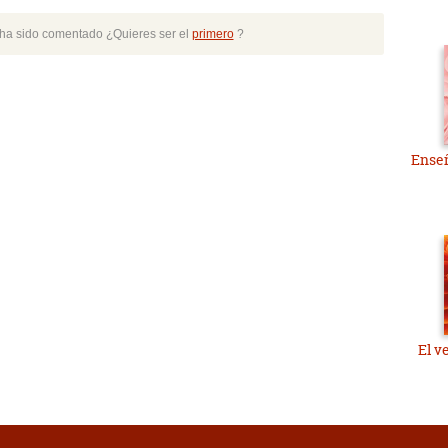
o ha sido comentado ¿Quieres ser el
primero
?
Enseñ
El v