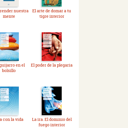
render nuestra
El arte de domar a tu
mente
tigre interior
guijarro en el
El poder de la plegaria
bolsillo
a con la vida
La ira. El dominio del
fuego interior