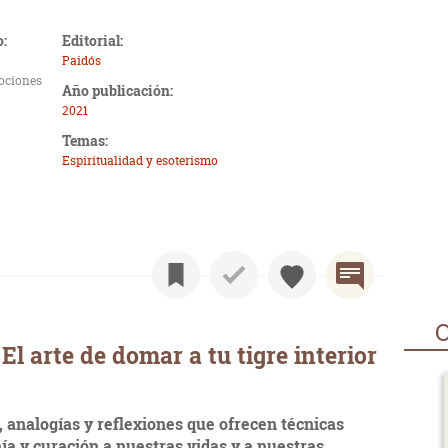
o:
Editorial:
Paidós
ociones
Año publicación:
2021
Temas:
Espiritualidad y esoterismo
O
l arte de domar a tu tigre interior
 analogías y reflexiones que ofrecen técnicas
a y curación a nuestras vidas y a nuestras