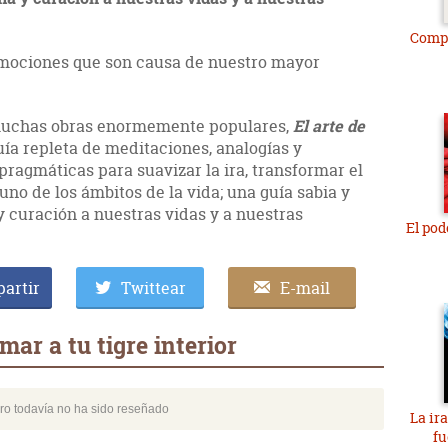
Comp
emociones que son causa de nuestro mayor
 muchas obras enormemente populares,
El arte de
uía repleta de meditaciones, analogías y
pragmáticas para suavizar la ira, transformar el
uno de los ámbitos de la vida; una guía sabia y
y curación a nuestras vidas y a nuestras
El pod
artir
Twittear
E-mail
mar a tu tigre interior
bro todavía no ha sido reseñado
La ira
fu