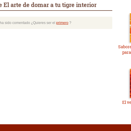
El arte de domar a tu tigre interior
o ha sido comentado ¿Quieres ser el
primero
?
Sabore
para
El v