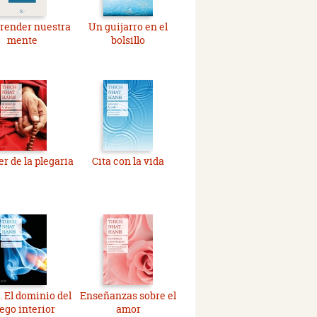
render nuestra
Un guijarro en el
mente
bolsillo
er de la plegaria
Cita con la vida
. El dominio del
Enseñanzas sobre el
ego interior
amor