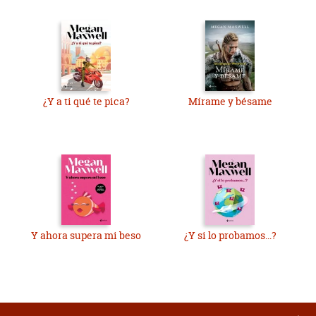
¿Y a ti qué te pica?
Mírame y bésame
Y ahora supera mi beso
¿Y si lo probamos...?