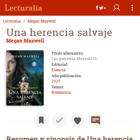
Lecturalia
Megan Maxwell
Una herencia salvaje
Megan Maxwell
Título alternativo:
Las guerreras Maxwell 10
Editorial:
Esencia
Año publicación:
2025
Temas:
Romántica
Resumen y sinopsis de Una herencia