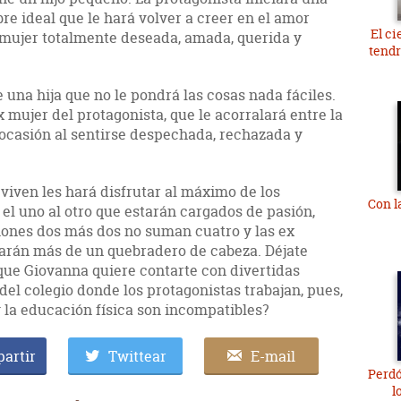
e ideal que le hará volver a creer en el amor
El ci
 mujer totalmente deseada, amada, querida y
tendr
 una hija que no le pondrá las cosas nada fáciles.
ex mujer del protagonista, que le acorralará entre la
ocasión al sentirse despechada, rechazada y
viven les hará disfrutar al máximo de los
Con l
 uno al otro que estarán cargados de pasión,
siones dos más dos no suman cuatro y las ex
 darán más de un quebradero de cabeza. Déjate
 que Giovanna quiere contarte con divertidas
del colegio donde los protagonistas trabajan, pues,
 la educación física son incompatibles?
artir
Twittear
E-mail
Perdó
l