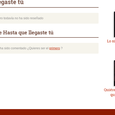
egaste tú
bro todavía no ha sido reseñado
 Hasta que llegaste tú
Lo s
o ha sido comentado ¿Quieres ser el
primero
?
Quiér
qu