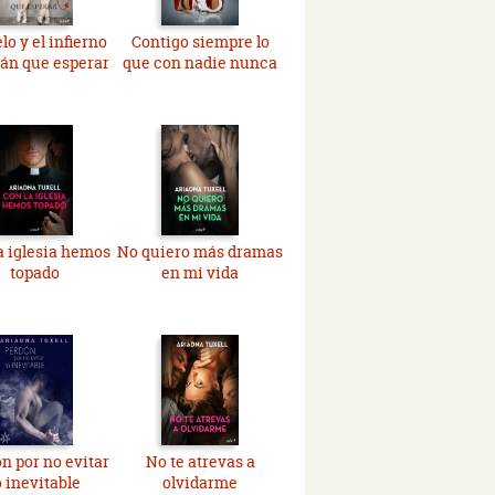
elo y el infierno
Contigo siempre lo
án que esperar
que con nadie nunca
a iglesia hemos
No quiero más dramas
topado
en mi vida
n por no evitar
No te atrevas a
o inevitable
olvidarme