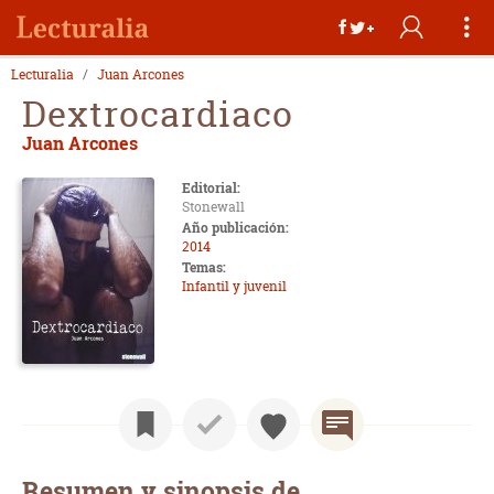
Lecturalia
Juan Arcones
Dextrocardiaco
Juan Arcones
Editorial:
Stonewall
Año publicación:
2014
Temas:
Infantil y juvenil
Resumen y sinopsis de