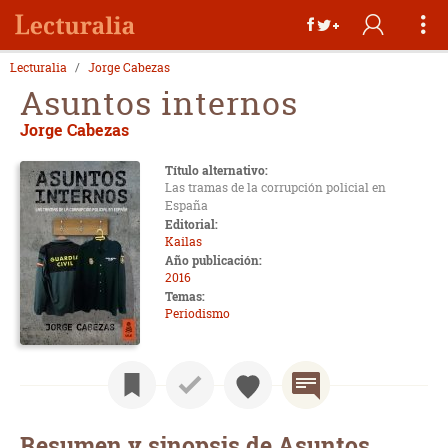
Lecturalia
Jorge Cabezas
Asuntos internos
Jorge Cabezas
Título alternativo:
Las tramas de la corrupción policial en
España
Editorial:
Kailas
Año publicación:
2016
Temas:
Periodismo
Resumen y sinopsis de Asuntos