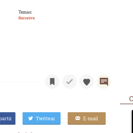
Temas:
Narrativa
O
artir
Twittear
E-mail