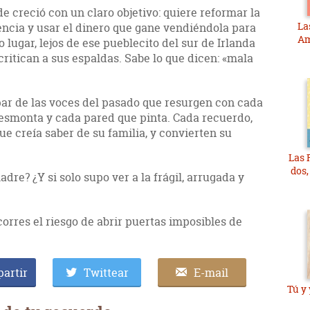
e creció con un claro objetivo: quiere reformar la
La
encia y usar el dinero que gane vendiéndola para
Am
 lugar, lejos de ese pueblecito del sur de Irlanda
critican a sus espaldas. Sabe lo que dicen: «mala
par de las voces del pasado que resurgen con cada
desmonta y cada pared que pinta. Cada recuerdo,
ue creía saber de su familia, y convierten su
Las R
dos, 
dre? ¿Y si solo supo ver a la frágil, arrugada y
orres el riesgo de abrir puertas imposibles de
artir
Twittear
E-mail
Tú y