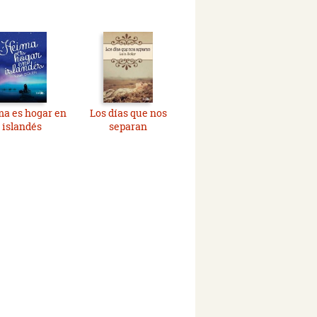
a es hogar en
Los días que nos
islandés
separan