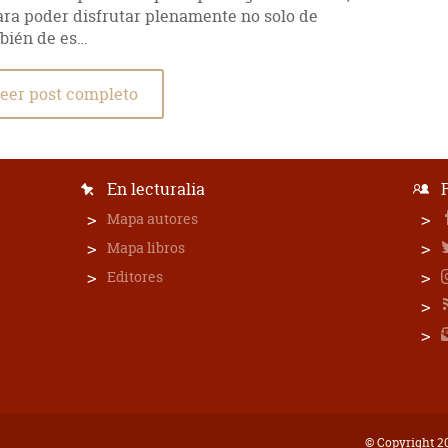
ra poder disfrutar plenamente no solo de
mbién de es…
eer post completo
En lecturalia
Mapa autores
Mapa libros
Editores
© Copyright 20