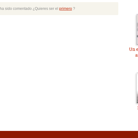
o ha sido comentado ¿Quieres ser el
primero
?
Un e
a