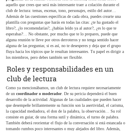
aquello que crees que será más interesante traer a colación durante el
club de lectura: temas, escenas, tono, personajes, estilo del autor…
Además de las cuestiones específicas de cada obra, puedes crearte una
plantilla con preguntas que harás en todas las citas: ¿te ha gustado el
libro?, ¿lo recomendarías?, ¿habías leído ya al autor?, ¿es lo que te
esperabas?… No obstante, por mucho que te lo prepares, puede que
alguna reunión te lleve por otros derroteros y no tenga sentido hacer
alguna de las preguntas; si es así, no te desesperes y deja que el grupo
fluya hacia los tópicos que le resultan interesantes. Tu papel es dirigir a
los miembros, pero debes también ser flexible.
Roles y responsabilidades en un
club de lectura
Como ya mencionábamos, un club de lectura requiere necesariamente
de un
coordinador o moderador
. De su pericia dependerá el buen
desarrollo de la actividad. Algunas de las cualidades que pueden hacer
que desempeñe brillantemente su función son la asertividad, el carisma,
la capacidad mediadora, el don de la palabra, la observación… Su rol
consiste en guiar, de una forma sutil y dinámica, el turno de palabra.
También deberá reorientar el flujo de la conversación si está estancada o
tomando rumbos poco interesantes o muy alejados del libro. Además,