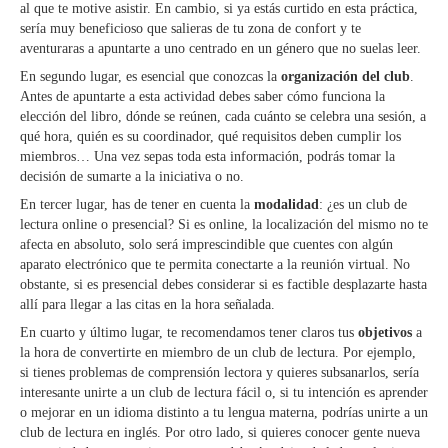
al que te motive asistir. En cambio, si ya estás curtido en esta práctica,
sería muy beneficioso que salieras de tu zona de confort y te
aventuraras a apuntarte a uno centrado en un género que no suelas leer.
En segundo lugar, es esencial que conozcas la
organización del club
.
Antes de apuntarte a esta actividad debes saber cómo funciona la
elección del libro, dónde se reúnen, cada cuánto se celebra una sesión, a
qué hora, quién es su coordinador, qué requisitos deben cumplir los
miembros… Una vez sepas toda esta información, podrás tomar la
decisión de sumarte a la iniciativa o no.
En tercer lugar, has de tener en cuenta la
modalidad
: ¿es un club de
lectura online o presencial? Si es online, la localización del mismo no te
afecta en absoluto, solo será imprescindible que cuentes con algún
aparato electrónico que te permita conectarte a la reunión virtual. No
obstante, si es presencial debes considerar si es factible desplazarte hasta
allí para llegar a las citas en la hora señalada.
En cuarto y último lugar, te recomendamos tener claros tus
objetivos
a
la hora de convertirte en miembro de un club de lectura. Por ejemplo,
si tienes problemas de comprensión lectora y quieres subsanarlos, sería
interesante unirte a un club de lectura fácil o, si tu intención es aprender
o mejorar en un idioma distinto a tu lengua materna, podrías unirte a un
club de lectura en inglés. Por otro lado, si quieres conocer gente nueva