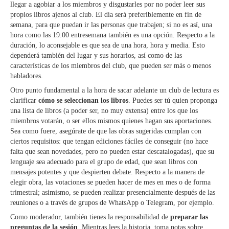
llegar a agobiar a los miembros y disgustarles por no poder leer sus
propios libros ajenos al club. El día será preferiblemente en fin de
semana, para que puedan ir las personas que trabajen; si no es así, una
hora como las 19:00 entresemana también es una opción. Respecto a la
duración, lo aconsejable es que sea de una hora, hora y media. Esto
dependerá también del lugar y sus horarios, así como de las
características de los miembros del club, que pueden ser más o menos
habladores.
Otro punto fundamental a la hora de sacar adelante un club de lectura es
clarificar
cómo se seleccionan los libros
. Puedes ser tú quien proponga
una lista de libros (a poder ser, no muy extensa) entre los que los
miembros votarán, o ser ellos mismos quienes hagan sus aportaciones.
Sea como fuere, asegúrate de que las obras sugeridas cumplan con
ciertos requisitos: que tengan ediciones fáciles de conseguir (no hace
falta que sean novedades, pero no pueden estar descatalogadas), que su
lenguaje sea adecuado para el grupo de edad, que sean libros con
mensajes potentes y que despierten debate. Respecto a la manera de
elegir obra, las votaciones se pueden hacer de mes en mes o de forma
trimestral; asimismo, se pueden realizar presencialmente después de las
reuniones o a través de grupos de WhatsApp o Telegram, por ejemplo.
Como moderador, también tienes la responsabilidad de
preparar las
preguntas de la sesión
. Mientras lees la historia, toma notas sobre