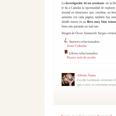
La
investigación de un asesinato
-en la lí
le da a Cañadas la oportunidad de explorar
normal en situaciones que, creedme, no tien
aumenta con cada página, también hay mom
detalle menor en un
libro muy bien rema
buen rato pasando un mal rato.
Imagen de Óscar Sanmartín Vargas cortesía
Autores relacionados:
Jesús Cañadas
Libros relacionados:
Pronto será de noche
Alfredo Álamo
Escribe bordeando territorios f
que a veces se convierten en pes