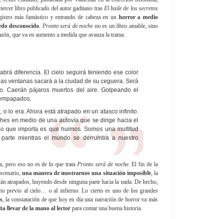
tercer libro publicado del autor gaditano tras
El baile de los secretos
egistro más fantástico y entrando de cabeza en un
horror a medio
iedo desconocido
.
Pronto será de noche
no es un libro amable, sino
azón, que va en aumento a medida que avanza la trama.
brá diferencia. El cielo seguirá teniendo ese color
las ventanas sacará a la ciudad de su ceguera. Será
o. Caerán pájaros muertos del aire. Golpeando el
 empapados.
 o lo era. Ahora está atrapado en un atasco infinito.
hes en medio de una autovía que se dirige hacia el
Lo que importa es que huimos. Somos una multitud
parte mientras el mundo se derrumba a nuestro
a, pero eso no es de lo que trata
Pronto será de noche
. El fin de la
escenario,
una manera de mostrarnos una situación imposible
, la
stán atrapados, huyendo desde ninguna parte hacia la nada. De hecho,
rio previo al cielo… o al infierno. Lo cierto es uno de los grandes
s
, la constatación de que hoy en día una narración de horror va más
ta llevar de la mano al lector
para contar una buena historia.