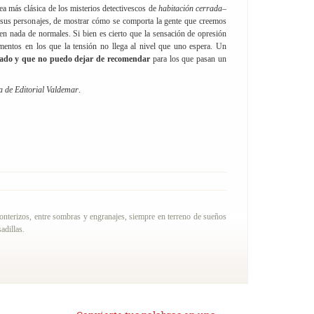
nea más clásica de los misterios detectivescos de
habitación cerrada
–
 sus personajes, de mostrar cómo se comporta la gente que creemos
en nada de normales. Si bien es cierto que la sensación de opresión
entos en los que la tensión no llega al nivel que uno espera. Un
tado y que no puedo dejar de recomendar
para los que pasan un
 de Editorial Valdemar
.
ronterizos, entre sombras y engranajes, siempre en terreno de sueños
adillas.