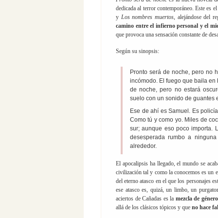
dedicada al terror contemporáneo. Este es el 
y
Los nombres muertos
, alejándose del r
camino entre el infierno personal y el m
que provoca una sensación constante de des
Según su sinopsis:
Pronto será de noche, pero no ha
incómodo. El fuego que baila en 
de noche, pero no estará oscur
suelo con un sonido de guantes
Ese de ahí es Samuel. Es policía,
Como tú y como yo. Miles de coc
sur; aunque eso poco importa. 
desesperada rumbo a ninguna 
alrededor.
El apocalipsis ha llegado, el mundo se acab
civilización tal y como la conocemos es un 
del eterno atasco en el que los personajes e
ese atasco es, quizá, un limbo, un purgato
aciertos de Cañadas es la
mezcla de género
allá de los clásicos tópicos y que
no hace fal