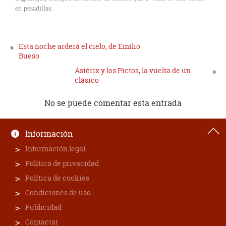
en pesadillas.
«
Esta noche arderá el cielo, de Emilio
Bueso
Astérix y los Pictos, la vuelta de un
»
clásico
No se puede comentar esta entrada
Información
Información legal
Política de privacidad
Política de cookies
Condiciones de uso
Publicidad
Contactar