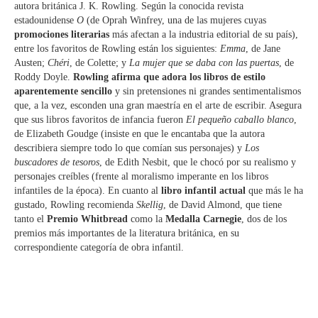
autora británica J. K. Rowling. Según la conocida revista
estadounidense
O
(de Oprah Winfrey, una de las mujeres cuyas
promociones literarias
más afectan a la industria editorial de su país),
entre los favoritos de Rowling están los siguientes:
Emma
, de Jane
Austen;
Chéri
, de Colette; y
La mujer que se daba con las puertas
, de
Roddy Doyle.
Rowling afirma que adora los libros de estilo
aparentemente sencillo
y sin pretensiones ni grandes sentimentalismos
que, a la vez, esconden una gran maestría en el arte de escribir. Asegura
que sus libros favoritos de infancia fueron
El pequeño caballo blanco
,
de Elizabeth Goudge (insiste en que le encantaba que la autora
describiera siempre todo lo que comían sus personajes) y
Los
buscadores de tesoros
, de Edith Nesbit, que le chocó por su realismo y
personajes creíbles (frente al moralismo imperante en los libros
infantiles de la época). En cuanto al
libro infantil actual
que más le ha
gustado, Rowling recomienda
Skellig
, de David Almond, que tiene
tanto el
Premio Whitbread
como la
Medalla Carnegie
, dos de los
premios más importantes de la literatura británica, en su
correspondiente categoría de obra infantil.