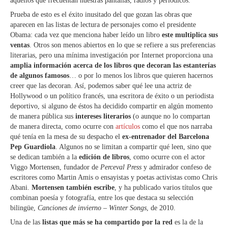
aquellos que frecuentan nuestras pantallas, radios y periódicos.
Prueba de esto es el éxito inusitado del que gozan las obras que
aparecen en las listas de lectura de personajes como el presidente
Obama: cada vez que menciona haber leído un libro
este multiplica sus
ventas
. Otros son menos abiertos en lo que se refiere a sus preferencias
literarias, pero una mínima investigación por Internet proporciona una
amplia información acerca de los libros que decoran las estanterías
de algunos famosos
… o por lo menos los libros que quieren hacernos
creer que las decoran. Así, podemos saber qué lee una actriz de
Hollywood o un político francés, una escritora de éxito o un periodista
deportivo, si alguno de éstos ha decidido compartir en algún momento
de manera pública sus
intereses literarios
(o aunque no lo compartan
de manera directa, como ocurre con
artículos
como el que nos narraba
qué tenía en la mesa de su despacho el
ex-entrenador del Barcelona
Pep Guardiola
. Algunos no se limitan a compartir qué leen, sino que
se dedican también a la
edición de libros
, como ocurre con el actor
Viggo Mortensen, fundador de
Perceval Press
y admirador confeso de
escritores como Martin Amis o ensayistas y poetas activistas como Chris
Abani.
Mortensen también escribe
, y ha publicado varios títulos que
combinan poesía y fotografía, entre los que destaca su selección
bilingüe,
Canciones de invierno
–
Winter Songs
, de 2010.
Una de las
listas que más se ha compartido por la red
es la de la