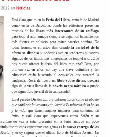
e 2012 en
Noticias
Está claro que es en la
Feria del Libro
, tanto la de Madrid
como en la de Barcelona, donde las editoriales presentan
muchos de los
libros más interesantes de su catálogo
para todo el año, aunque siempre se dejan los lanzamientos
más fuertes en solitario para evitar hacerles sombra. De
todas formas, es en estos días cuando
la variedad de la
oferta se dispara
y podemos ver en tenderetes y casetas
algunos de los títulos más interesantes de todo el año. ¿Qué
nos puede ofrecer la feria del libro este año? Bien, por
primera vez en años no hay una clave definitiva y las
editoriales están buscando el
best-seller
que marcará la
tendencia. ¿Será de nuevo un
libro sobre dietas
, quedará
algo de la vieja llama de la
novela negra nórdica
o puede
que algún libro juvenil dé la campanada?
En el pasado Día del Libro triunfaron libros como
El abuelo
que saltó por la ventana y se largó
o
El misterio de la bolsa
y la vida
, que tienen muchos números para continuar su
éxito, y está claro que superventas como Zafón y su
etrammeron
van a estar presentes en la feria, aunque un poco
 título que muchos esperamos con ganas es la
nueva entrega de las
 Mortal
y estoy seguro que el último libro de Matilde Asensi,
La