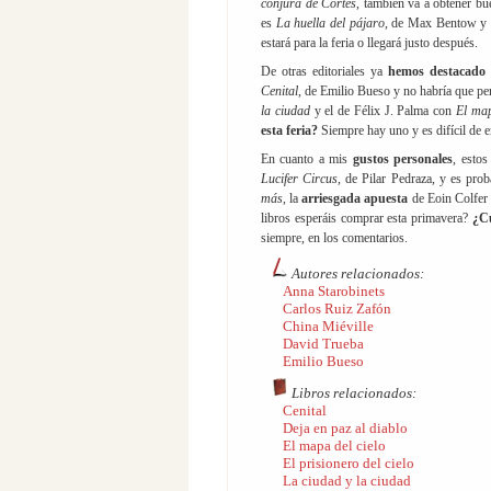
conjura de Cortés
, también va a obtener b
es
La huella del pájaro
, de Max Bentow y l
estará para la feria o llegará justo después.
De otras editoriales ya
hemos destacad
Cenital
, de Emilio Bueso y no habría que pe
la ciudad
y el de Félix J. Palma con
El map
esta feria?
Siempre hay uno y es difícil de 
En cuanto a mis
gustos personales
, esto
Lucifer Circus
, de Pilar Pedraza, y es pro
más
, la
arriesgada apuesta
de Eoin Colfer 
libros esperáis comprar esta primavera?
¿Cu
siempre, en los comentarios.
Autores relacionados:
Anna Starobinets
Carlos Ruiz Zafón
China Miéville
David Trueba
Emilio Bueso
Libros relacionados:
Cenital
Deja en paz al diablo
El mapa del cielo
El prisionero del cielo
La ciudad y la ciudad