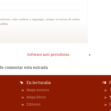
ronterizos, entre sombras y engranajes, siempre en terreno de sueños
adillas.
»
Software anti-periodistas
de comentar esta entrada
En lecturalia
Mapa autores
Mapa libros
Editores