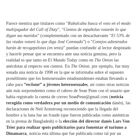
Parece mentira que titulares como “
Rubalcaba busca el voto en el modo
multijugador del Call of Duty
”, “
Cientos de españolas votarán lo que
digan sus maridos
” (complementado con un descacharrante “
El 53% de
las viudas votará lo que diga José Coronado
”) o “
Conejos adiestrados
harán de recogepelotas (en tenis)
” puedan confundir al lector despistado
y hacerle pensar que se encuentra ante una noticia genuina, pero la
realidad es que tanto en El Mundo Today como en
The Onion
las
anécdotas al respecto son cientos. En
The Onion
, por ejemplo, fue muy
sonada una noticia de 1998 en la que se informaba sobre el supuesto
proselitismo que los homosexuales estadounidenses estaban llevando a
cabo para
“
reclutar
” a jóvenes heterosexuales
, así como otras noticias
aún más sorprendentes como el cabreo de Sean Penn con el usuario que
había registrado la cuenta de correo SeanPenn@gmail.com (
noticia
recogida como verdadera por un medio de comunicación
danés), las
declaraciones de Neil Armstrong reconociendo que la llegada del
hombre a la luna fue un fraude (que fueron publicadas como auténticas
en la prensa de Bangladesh) o la
elección del director danés Lars Von
Trier para realizar spots publicitarios para fomentar el turismo a
Dinamarca
, noticia esta última que fue publicada como tal por un