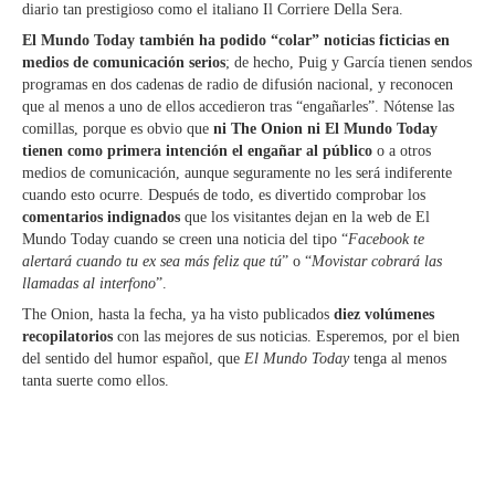
diario tan prestigioso como el italiano Il Corriere Della Sera.
El Mundo Today también ha podido “colar” noticias ficticias en
medios de comunicación serios
; de hecho, Puig y García tienen sendos
programas en dos cadenas de radio de difusión nacional, y reconocen
que al menos a uno de ellos accedieron tras “engañarles”. Nótense las
comillas, porque es obvio que
ni The Onion ni El Mundo Today
tienen como primera intención el engañar al público
o a otros
medios de comunicación, aunque seguramente no les será indiferente
cuando esto ocurre. Después de todo, es divertido comprobar los
comentarios indignados
que los visitantes dejan en la web de El
Mundo Today cuando se creen una noticia del tipo “
Facebook te
alertará cuando tu ex sea más feliz que tú
” o “
Movistar cobrará las
llamadas al interfono
”.
The Onion, hasta la fecha, ya ha visto publicados
diez volúmenes
recopilatorios
con las mejores de sus noticias. Esperemos, por el bien
del sentido del humor español, que
El Mundo Today
tenga al menos
tanta suerte como ellos.