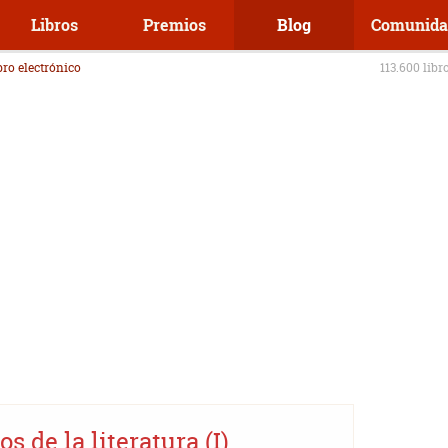
Libros
Premios
Blog
Comunida
ibro electrónico
113.600 libr
s de la literatura (I)