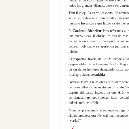
piedad ni corazón, capaz de sobrevivir e
todos los grandes villanos, pese a ser derro
Tom Ripley
: Es cierto, es cierto. En realid
se dedica a dejarse el terreno libre, hacie
nuestros
favoritos
y que hubiera sido intere
El
Cardenal Richelieu
: Nos referimos al 
una buena pieza.
Richelieu
es otra de esas
conspiración a mano y manejando a los sú
perros. Inolvidable su apariencia perruna 
miedo.
El inspector Javert
, de
Los Miserables
: M
despreciables de la literatura. Víctor Hug
visión de los hombres demasiado justos que
final apropiado: se
suicida
.
Arón el Moro
: En las obras de Shakespeare
de todos ellos se encuentra en
Titus Andr
España del bardo inglés-, ya que
Arón
e
conciencia o
remordimiento
. Es un verdad
todavía más insufrible.
Mientras preparamos la segunda entrega 
sintáis predilección? No está mal reconoce
¿verdad?