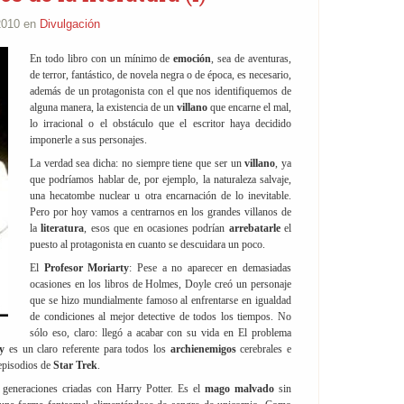
 2010 en
Divulgación
En todo libro con un mínimo de
emoción
, sea de aventuras,
de terror, fantástico, de novela negra o de época, es necesario,
además de un protagonista con el que nos identifiquemos de
alguna manera, la existencia de un
villano
que encarne el mal,
lo irracional o el obstáculo que el escritor haya decidido
imponerle a sus personajes.
La verdad sea dicha: no siempre tiene que ser un
villano
, ya
que podríamos hablar de, por ejemplo, la naturaleza salvaje,
una hecatombe nuclear u otra encarnación de lo inevitable.
Pero por hoy vamos a centrarnos en los grandes villanos de
la
literatura
, esos que en ocasiones podrían
arrebatarle
el
puesto al protagonista en cuanto se descuidara un poco.
El
Profesor Moriarty
: Pese a no aparecer en demasiadas
ocasiones en los libros de Holmes, Doyle creó un personaje
que se hizo mundialmente famoso al enfrentarse en igualdad
de condiciones al mejor detective de todos los tiempos. No
sólo eso, claro: llegó a acabar con su vida en El problema
ty
es un claro referente para todos los
archienemigos
cerebrales e
 episodios de
Star Trek
.
as generaciones criadas con Harry Potter. Es el
mago malvado
sin