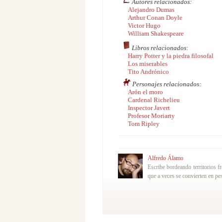
Autores relacionados:
Alejandro Dumas
Arthur Conan Doyle
Victor Hugo
William Shakespeare
Libros relacionados:
Harry Potter y la piedra filosofal
Los miserables
Tito Andrónico
Personajes relacionados:
Arón el moro
Cardenal Richelieu
Inspector Javert
Profesor Moriarty
Tom Ripley
Alfredo Álamo
Escribe bordeando territorios f
que a veces se convierten en pes