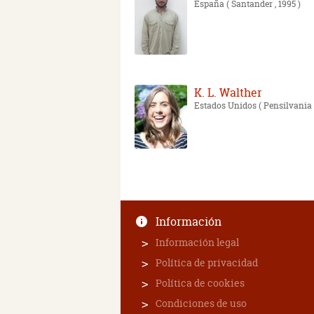
España
( Santander , 1995 )
K. L. Walther
Estados Unidos
( Pensilvania 
Información
Información legal
Política de privacidad
Política de cookies
Condiciones de uso