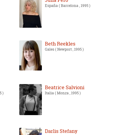
Júlia Peró
España
( Barcelona , 1995 )
Beth Reekles
Gales
( Newport , 1995 )
Beatrice Salvioni
5 )
Italia
( Monza , 1995 )
Darlis Stefany