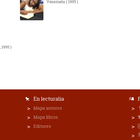
Venezuela
( 1995 )
, 1995 )
En lecturalia
Mapa autores
Mapa libros
Editores