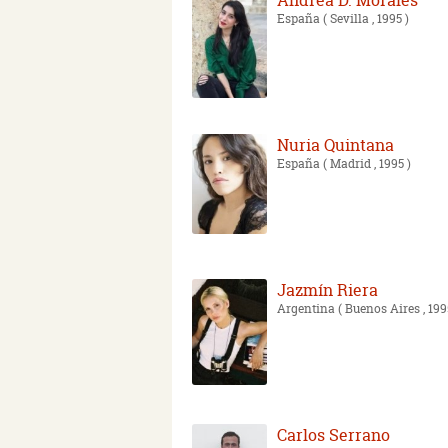
Andrea D. Morales
España
( Sevilla , 1995 )
Nuria Quintana
España
( Madrid , 1995 )
Jazmín Riera
Argentina
( Buenos Aires , 199
Carlos Serrano