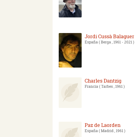
Jordi Cussà Balaguer
España
( Berga , 1961 - 2021 )
Charles Dantzig
Francia
( Tarbes , 1961 )
Paz de Laorden
España
( Madrid , 1961 )