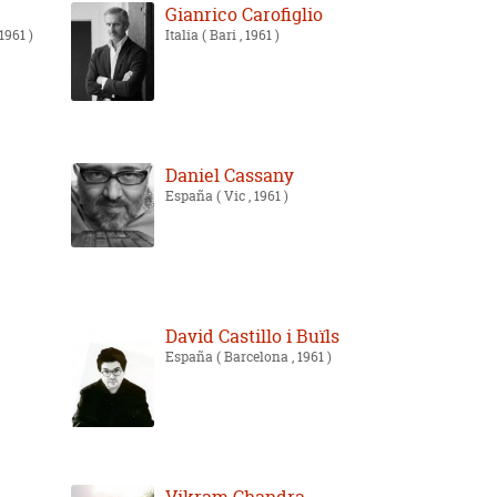
Gianrico Carofiglio
1961 )
Italia
( Bari , 1961 )
Daniel Cassany
España
( Vic , 1961 )
David Castillo i Buïls
España
( Barcelona , 1961 )