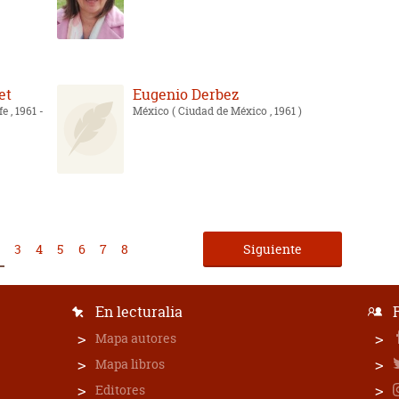
et
Eugenio Derbez
e , 1961 -
México
( Ciudad de México , 1961 )
3
4
5
6
7
8
Siguiente
En lecturalia
Mapa autores
Mapa libros
Editores