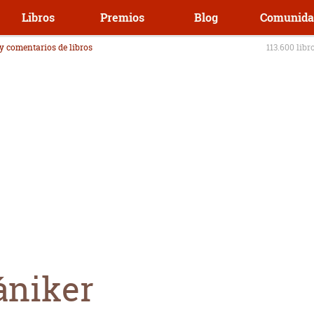
Libros
Premios
Blog
Comunida
 y comentarios de libros
113.600 libr
ániker