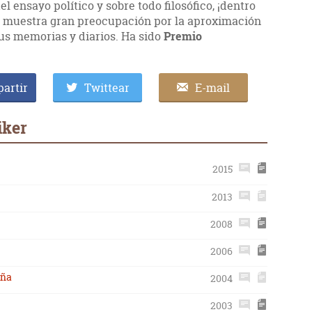
 ensayo político y sobre todo filosófico, ¡dentro
que muestra gran preocupación por la aproximación
sus memorias y diarios. Ha sido
Premio
artir
Twittear
E-mail
iker
2015
2013
2008
2006
uña
2004
2003