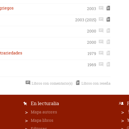
 griegos
2003
2003 (2015)
2000
2000
ntrariedades
1979
1969
Libros con comentario(s)
Libros con reseña
En lecturalia
Mapa autores
Mapa libros
Editores