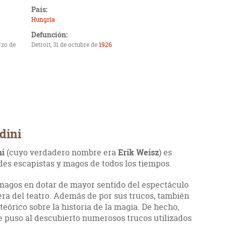
País:
Hungría
Defunción:
rzo de
Detroit, 31 de octubre de
1926
dini
ni
(cuyo verdadero nombre era
Erik Weisz
) es
es escapistas y magos de todos los tiempos.
magos en dotar de mayor sentido del espectáculo
era del teatro. Además de por sus trucos, también
teórico sobre la historia de la magia. De hecho,
ue puso al descubierto numerosos trucos utilizados