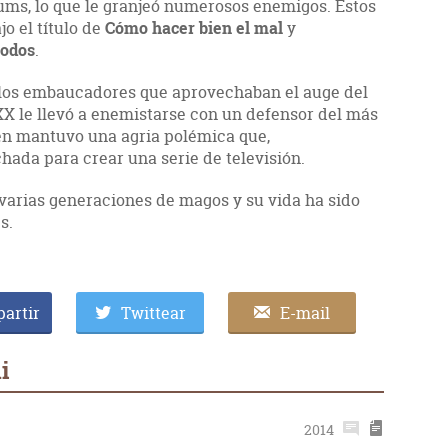
ums, lo que le granjeó numerosos enemigos. Estos
o el título de
Cómo hacer bien el mal
y
todos
.
 los embaucadores que aprovechaban el auge del
 XX le llevó a enemistarse con un defensor del más
ien mantuvo una agria polémica que,
hada para crear una serie de televisión.
 varias generaciones de magos y su vida ha sido
s.
artir
Twittear
E-mail
i
2014