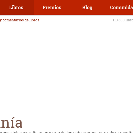
Libros
Premios
Blog
Comunida
 y comentarios de libros
113.600 libr
nía
sas islas paradisiacas y uno de los países cuya naturaleza resulta