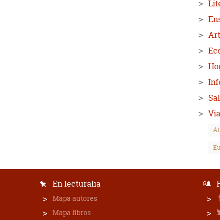
Lit
En
Art
Ec
Hog
In
Sa
Via
Áf
Eu
En lecturalia
Mapa autores
Mapa libros