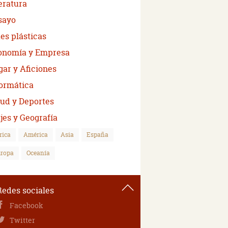
eratura
sayo
es plásticas
onomía y Empresa
ar y Aficiones
formática
lud y Deportes
jes y Geografía
rica
América
Asia
España
ropa
Oceanía
Redes sociales
Facebook
Twitter