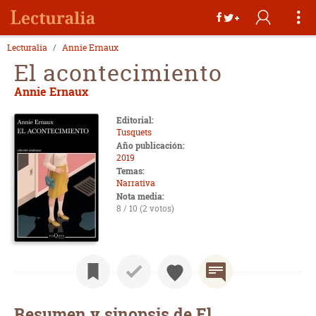
Lecturalia
Annie Ernaux
El acontecimiento
Annie Ernaux
Editorial:
Tusquets
Año publicación:
2019
Temas:
Narrativa
Nota media:
8 / 10 (2 votos)
Resumen y sinopsis de El