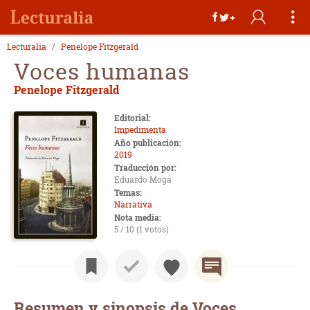
Lecturalia
Penelope Fitzgerald
Voces humanas
Penelope Fitzgerald
Editorial:
Impedimenta
Año publicación:
2019
Traducción por:
Eduardo Moga
Temas:
Narrativa
Nota media:
5 / 10 (1 votos)
Resumen y sinopsis de Voces